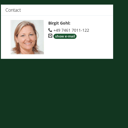
Contact
Birgit Gohl
:
+49 7461 7011-122
show e-mail